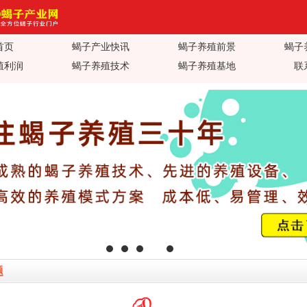
首页
蝎子产业快讯
蝎子养殖前景
蝎子
产业网_蝎子养殖技术视频_蝎子养
殖利润
蝎子养殖技术
蝎子养殖基地
联
子蝎毒价格行情_蝎子养殖疾病防
值加工_蝎子养殖场基地加盟
题