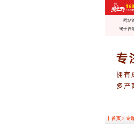
网站
360蝎子养殖
蝎子养
殖前景利润_蝎
治_全蝎药方价
首页
>
专