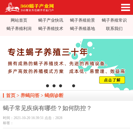
网站首页
蝎子产业快讯
蝎子养殖前景
蝎子养殖常识
360蝎子养殖产业网_蝎子养殖技术视频_蝎子养
蝎子养殖利润
蝎子养殖技术
蝎子养殖基地
联系我们
殖前景利润_蝎子蝎毒价格行情_蝎子养殖疾病防
治_全蝎药方价值加工_蝎子养殖场基地加盟
首页
>
养蝎问答
>
蝎病诊断
蝎子常见疾病有哪些？如何防控？
时间：2021-10-20 16:39:51 点击：2828
标签：