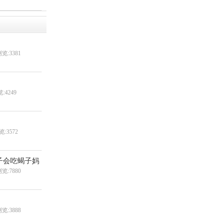
览:3381
:4249
览:3572
子会吃蝎子妈
览:7880
览:3888