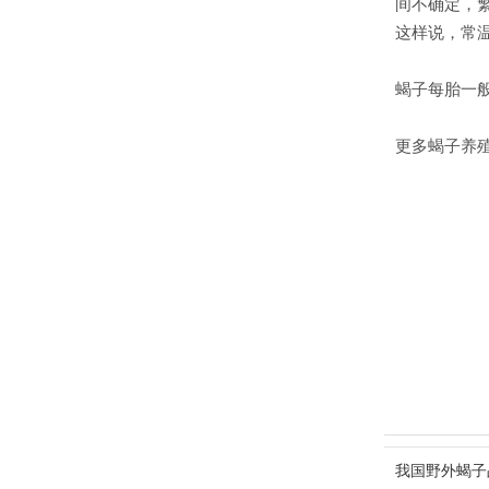
间不确定，繁
这样说，常
蝎子每胎一般
更多蝎子养殖常
我国野外蝎子