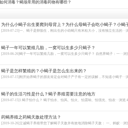
如何消毒？蝎场常用的消毒药物有哪些？
为什么小蝎子出生要爬到母背上？为什么母蝎子会吃小蝎子？小蝎
妈吗？
[2019-07-23]一、蝎子是卵胎生，刚出生的小幼蝎只有米粒大小，没有独立生活的···
浏
蝎子一年可以繁殖几胎，一窝可以生多少只蝎子？
[2019-06-26]蝎子一年可以繁殖几胎，一窝可以生多少只蝎子？ 自然界蝎子：一···
浏览
蝎子是怎样繁殖的？小蝎子是怎么生出来的？
[2019-07-15]刚开始养蝎子的朋友肯定会对蝎子产子有一定的误解，不知道小蝎子···
浏
蝎子的生活习性是什么？蝎子养殖需要注意的地方
[2019-07-15]1.蝎子怕什么？ 蝎子怕水、怕风、怕火、怕震响、怕强光、怕农···
浏览:4
药蝎养殖之药蝎天敌处理方法？
[2019-10-26]立诚蝎子养殖带您了解蝎子天敌并有效地消除蝎子天敌： 一、蚂蚁···
浏览