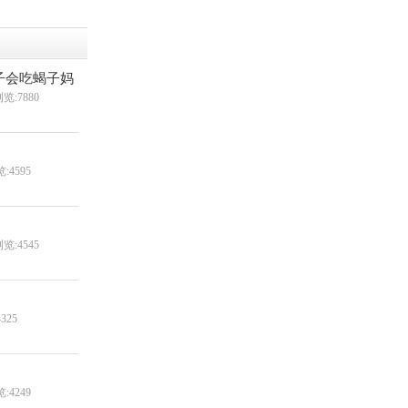
子会吃蝎子妈
览:7880
:4595
览:4545
325
:4249