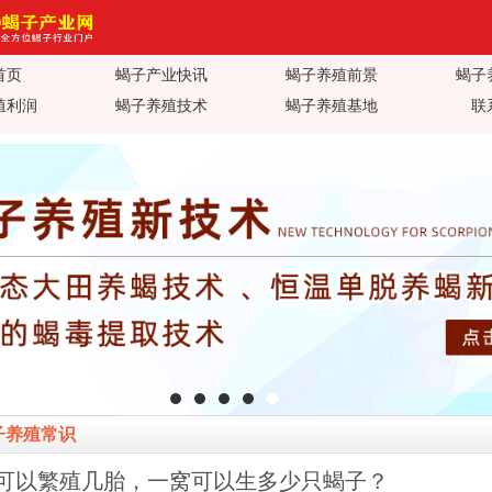
首页
蝎子产业快讯
蝎子养殖前景
蝎子
产业网_蝎子养殖技术视频_蝎子养
殖利润
蝎子养殖技术
蝎子养殖基地
联
子蝎毒价格行情_蝎子养殖疾病防
值加工_蝎子养殖场基地加盟
子养殖常识
可以繁殖几胎，一窝可以生多少只蝎子？