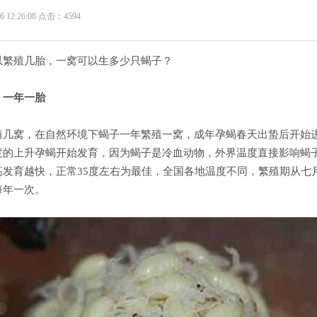
6 12:26:08 点击：4594
以繁殖几胎，一窝可以生多少只蝎子？
：一年一胎
殖几窝，在自然环境下蝎子一年繁殖一窝，成年孕蝎春天出蛰后开始
度的上升孕蝎开始发育，因为蝎子是冷血动物，外界温度直接影响蝎
高发育越快，正常35度左右为最佳，全国各地温度不同，繁殖期从七
每年一次。