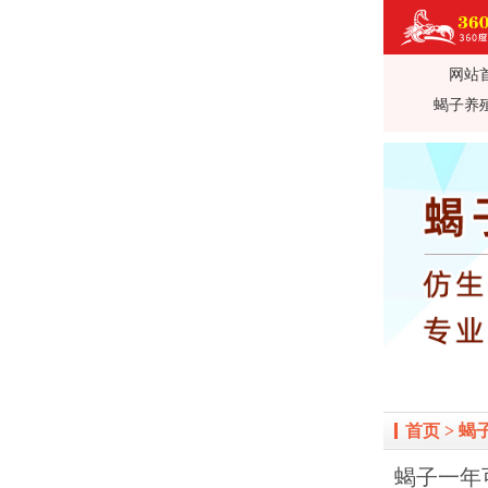
网站
360蝎子养殖
蝎子养
殖前景利润_蝎
治_全蝎药方价
首页
>
蝎
蝎子一年