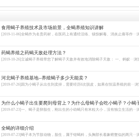
食用蝎子养殖技术及市场前景，全蝎养殖知识讲解
[2019-11-06]全蝎作为名贵药材，在医药上有通经活络、镇惊解毒、消炎止痛等作···
浏
药蝎养殖之药蝎天敌处理方法？
[2019-10-26]立诚蝎子养殖带您了解蝎子天敌并有效地消除蝎子天敌： 一、蚂蚁···
浏览
河北蝎子养殖基地--养殖蝎子多少天能卖？
[2019-07-26]因为小蝎子从出生到卖掉，需要经历6次脱皮，如果在恒温养殖的前···
浏
为什么小蝎子出生要爬到母背上？为什么母蝎子会吃小蝎子？小蝎
妈吗？
[2019-07-23]一、蝎子是卵胎生，刚出生的小幼蝎只有米粒大小，没有独立生活的···
浏
全蝎的详细介绍
[2019-07-23]蝎子本为节肢动物，胎生，属于钳蝎科，头胸部长着象螃蟹似的两只···
浏