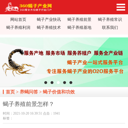
网站首页
蝎子产业快讯
蝎子养殖前景
蝎子养殖常识
360蝎子养殖产业网_蝎子养殖技术视频_蝎子养
蝎子养殖利润
蝎子养殖技术
蝎子养殖基地
联系我们
殖前景利润_蝎子蝎毒价格行情_蝎子养殖疾病防
治_全蝎药方价值加工_蝎子养殖场基地加盟
首页
>
养蝎问答
>
蝎子价值和功效
蝎子养殖前景怎样？
时间：2021-10-20 16:39:51 点击：1941
标签：