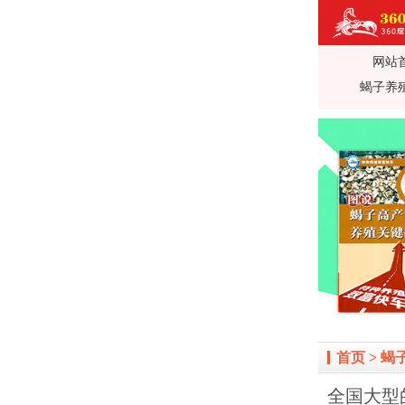
网站
360蝎子养殖
蝎子养
殖前景利润_蝎
治_全蝎药方价
首页
>
蝎
全国大型