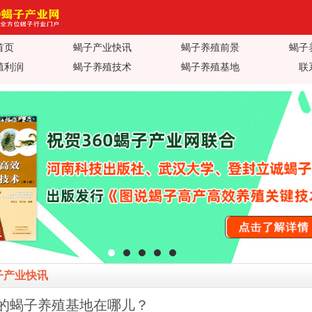
首页
蝎子产业快讯
蝎子养殖前景
蝎子
产业网_蝎子养殖技术视频_蝎子养
殖利润
蝎子养殖技术
蝎子养殖基地
联
子蝎毒价格行情_蝎子养殖疾病防
值加工_蝎子养殖场基地加盟
子产业快讯
的蝎子养殖基地在哪儿？