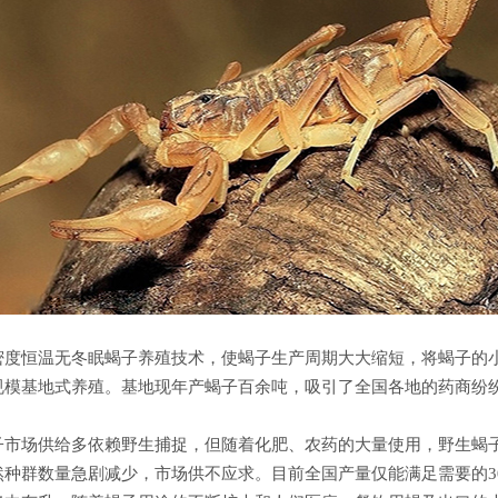
密度恒温无冬眠蝎子养殖技术，使蝎子生产周期大大缩短，将蝎子的
规模基地式养殖。基地现年产蝎子百余吨，吸引了全国各地的药商纷
子市场供给多依赖野生捕捉，但随着化肥、农药的大量使用，野生蝎
然种群数量急剧减少，市场供不应求。目前全国产量仅能满足需要的3