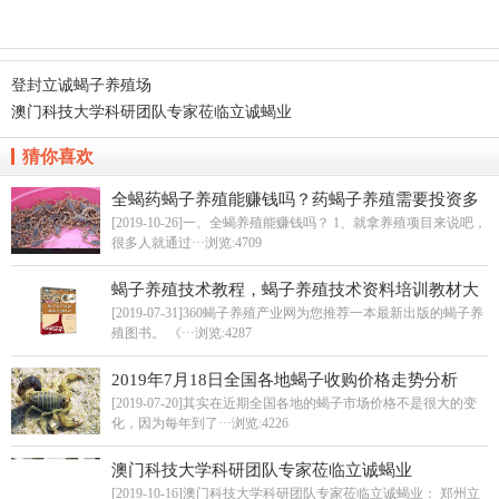
登封立诚蝎子养殖场
澳门科技大学科研团队专家莅临立诚蝎业
猜你喜欢
全蝎药蝎子养殖能赚钱吗？药蝎子养殖需要投资多
少？
[2019-10-26]一、全蝎养殖能赚钱吗？ 1、就拿养殖项目来说吧，
很多人就通过···
浏览:4709
蝎子养殖技术教程，蝎子养殖技术资料培训教材大
全
[2019-07-31]360蝎子养殖产业网为您推荐一本最新出版的蝎子养
殖图书。 《···
浏览:4287
2019年7月18日全国各地蝎子收购价格走势分析
[2019-07-20]其实在近期全国各地的蝎子市场价格不是很大的变
化，因为每年到了···
浏览:4226
澳门科技大学科研团队专家莅临立诚蝎业
[2019-10-16]澳门科技大学科研团队专家莅临立诚蝎业： 郑州立