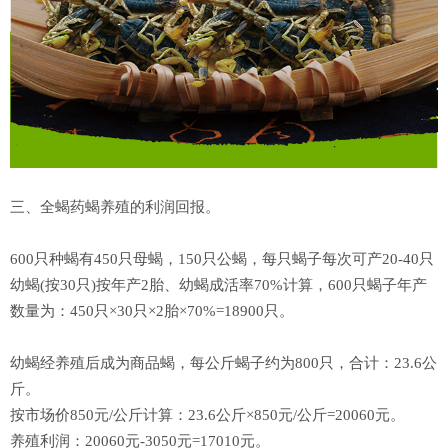
三、全蝎药蝎养殖的利润回报。
600只种蝎有450只母蝎，150只公蝎，每只蝎子每次可产20-40只
幼蝎(按30只)按年产2胎、幼蝎成活率70%计算，600只蝎子年产
数量为：450只×30只×2胎×70%=18900只。
幼蝎经养殖后成为商品蝎，每公斤蝎子约为800只，合计：23.6公
斤。
按市场价850元/公斤计算：23.6公斤×850元/公斤=20060元。
养殖利润：20060元-3050元=17010元。