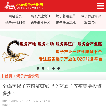
网站首页
蝎子产业快讯
蝎子养殖前景
蝎子养殖常识
360蝎子养殖产业网_蝎子养殖技术视频_蝎子养
蝎子养殖利润
蝎子养殖技术
蝎子养殖基地
联系我们
殖前景利润_蝎子蝎毒价格行情_蝎子养殖疾病防
治_全蝎药方价值加工_蝎子养殖场基地加盟
首页
>
蝎子产业快讯
全蝎药蝎子养殖能赚钱吗？药蝎子养殖需要投资
多少？
时间：2019-10-26 02:28:35 点击：4708
标签：